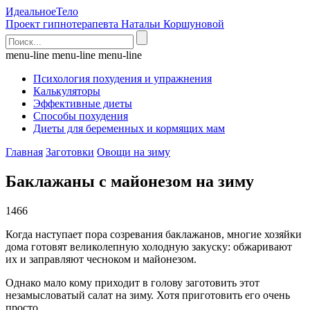
Идеальное
Тело
Проект гипнотерапевта Натальи Коршуновой
menu-line
menu-line
menu-line
Психология похудения и упражнения
Калькуляторы
Эффективные диеты
Способы похудения
Диеты для беременных и кормящих мам
Главная
Заготовки
Овощи на зиму
Баклажаны с майонезом на зиму
1466
Когда наступает пора созревания баклажанов, многие хозяйки
дома готовят великолепную холодную закуску: обжаривают
их и заправляют чесноком и майонезом.
Однако мало кому приходит в голову заготовить этот
незамысловатый салат на зиму. Хотя приготовить его очень
просто.