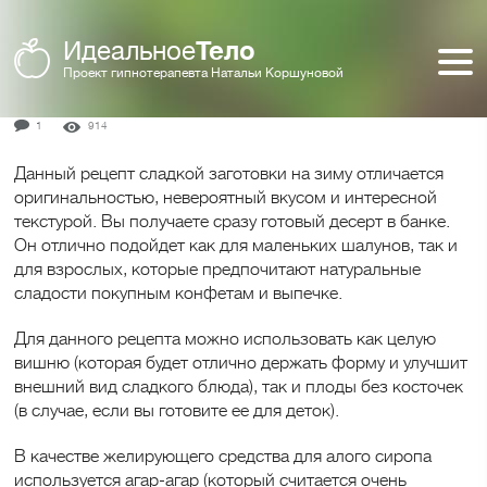
Главная
Заготовки
Идеальное
Тело
Консервированная вишня в желе на зиму
Проект гипнотерапевта Натальи Коршуновой
(на агаре)
1
914
Данный рецепт сладкой заготовки на зиму отличается
оригинальностью, невероятный вкусом и интересной
текстурой. Вы получаете сразу готовый десерт в банке.
Он отлично подойдет как для маленьких шалунов, так и
для взрослых, которые предпочитают натуральные
сладости покупным конфетам и выпечке.
Для данного рецепта можно использовать как целую
вишню (которая будет отлично держать форму и улучшит
внешний вид сладкого блюда), так и плоды без косточек
(в случае, если вы готовите ее для деток).
В качестве желирующего средства для алого сиропа
используется агар-агар (который считается очень