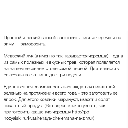
Главная
Заготовки
Зелень на зиму
Идеальное
Тело
Как заморозить черемшу на зиму
Проект гипнотерапевта Натальи Коршуновой
1271
Простой и легкий способ заготовить листья черемши на
зиму — заморозить.
Медвежий лук (а именно так называется черемша) – одна
из самых полезных и вкусных трав, которая появляется
на нашем весеннем столе самой первой. Длительность
ее сезона всего лишь две-три недели.
Единственная возможность наслаждаться пикантной
зеленью на протяжении всего года – это заготовить ее
впрок. Для этого хозяйки маринуют, квасят и солят
пикантный продукт.(Вот здесь можно узнать, как
приготовить квашеную черемшу http://po-
hozyaiski.ru/kvashenaya-cheremsha-na-zimu/)