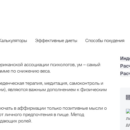
новой
я
Сп
Спо
поху
жна не только диета и физическая нагрузка, но и
Калькуляторы
Эффективные диеты
Способы похудения
т решающее влияние на процесс избавления от
Инд
риканской ассоциации психологов, ум – самый
Рас
амме по снижению веса.
Рас
веденческая терапия, медитация, самоконтроль и
и), являются важным дополнением к физическим
ючать в аффирмации только позитивные мысли о
от личного предпочтения в пище. Метод
ждающих ролей.