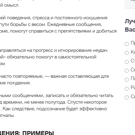
й смысл.
ей поведения, стресса и постоянного искушения
Луч
 пути борьбы с весом. Ежедневные сообщения,
Ва
е, помогут справиться с препятствиями и добиться
Пр
равляться на прогресс и игнорирование неудач.
К
й» обязательно помогут в самостоятельной
Ст
ом.
С
 часто повторяемые, — важная составляющая для
По
ме похудения.
Ра
ными сообщениями, записать и обязательно читать
Сп
 времени, не менее полугода. Спустя некоторое
й. Как следствие, подсознание будет эффективно
игналы.
ЕНИЯ: ПРИМЕРЫ