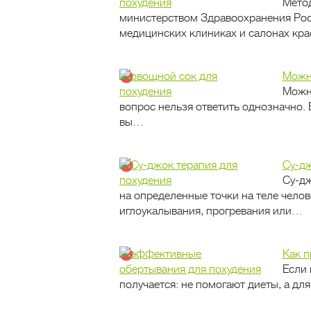
Метод
министерством Здравоохранения Рос
медицинских клиниках и салонах кра
Можно
Можно
вопрос нельзя ответить однозначно.
вы…
Су-дж
Су-дж
на определенные точки на теле чело
иглоукалывания, прогревания или…
Как п
Если 
получается: не помогают диеты, а д