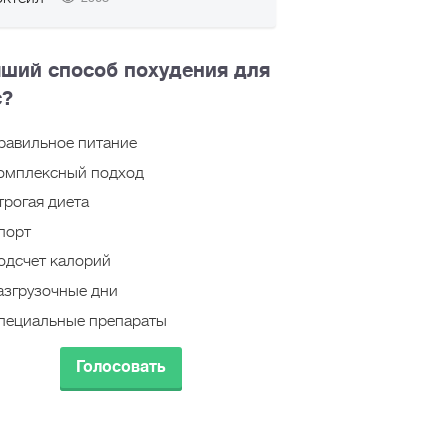
ший способ похудения для
с?
авильное питание
омплексный подход
рогая диета
порт
дсчет калорий
згрузочные дни
ециальные препараты