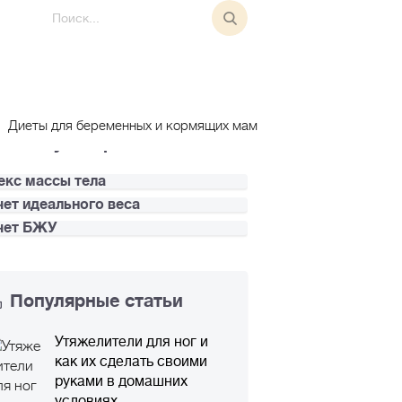
особы похудения
собы
дения
Диеты для беременных и кормящих мам
Калькуляторы
екс массы тела
чет идеального веса
чет БЖУ
Популярные статьи
Утяжелители для ног и
как их сделать своими
руками в домашних
условиях