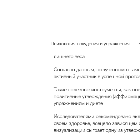
Идеальное
Тело
Главная
Способы похудения
Проект гипнотерапевта Натальи Коршу
Аффирмации для похудени
1196
Для ускорения процесса похудения ва
Психология похудения и упражнения
образ мыслей. Именно они оказываю
лишнего веса.
Согласно данным, полученным от аме
активный участник в успешной прогр
Такие полезные инструменты, как по
позитивные утверждения (аффирмаци
упражнениям и диете.
Исследователями рекомендовано вкл
своем здоровье, всецело зависящем 
визуализации сыграет одну из утвер