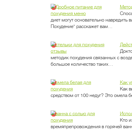
Метод
Спосо
диет могут основательно навредить 
Похудение" расскажет вам…
Дейст
Докто
методик похудения связанных с возде
большое количество таких…
Как у
Как в
средством от 100 недуг? Это омела 
Испол
Кто и
времяпрепровождения в горячей ванне