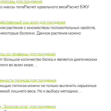
уляторы для похудения
кс массы телаРасчет идеального весаРасчет БЖУ
ейственный сок алоэ для похудения
ное растение с множеством положительных свойств,
некоторые болезни. Данное растение можно
ты из чечевицы для похудения
ит большое количество белка и является диетическим
ологи во всем мире…
нности гипноза для похудения
ощью гипноза можно не только вылечить серьезные
блемой лишнего веса. Но к выбору методики…
 "Золотая игла" для похудения